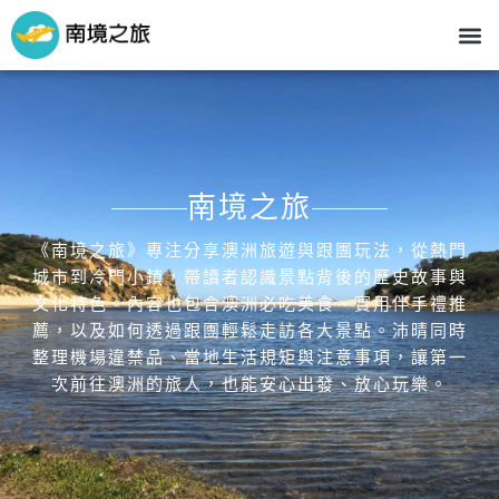
跳
M
至
主
要
內
容
南境之旅
《南境之旅》專注分享澳洲旅遊與跟團玩法，從熱門
城市到冷門小鎮，帶讀者認識景點背後的歷史故事與
文化特色。內容也包含澳洲必吃美食、實用伴手禮推
薦，以及如何透過跟團輕鬆走訪各大景點。沛晴同時
整理機場違禁品、當地生活規矩與注意事項，讓第一
次前往澳洲的旅人，也能安心出發、放心玩樂。