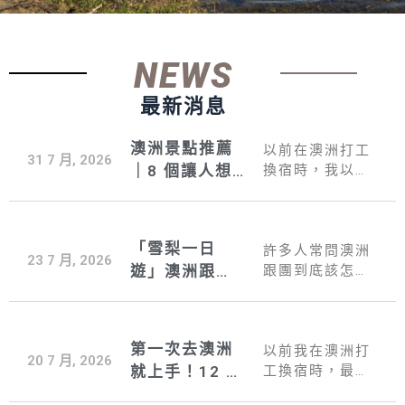
NEWS
最新消息
澳洲景點推薦
以前在澳洲打工
31 7 月, 2026
｜8 個讓人想
換宿時，我以為
把知名澳洲景點
二訪的夢幻景
都走一遍，就真
點，每一站都
正認識這個國
值得停留
「雪梨一日
家。直到住一段
許多人常問澳洲
23 7 月, 2026
時間才發現，澳
遊」澳洲跟團
跟團到底該怎麼
洲最 ...
挑選？有哪些嚴
全攻略：景點
格的入境規定與
與隱藏版玩法
旅遊避坑地雷需
一次看！
第一次去澳洲
要特別注意？這
以前我在澳洲打
20 7 月, 2026
篇文章為大家完
就上手！12 大
工換宿時，最常
整 ...
被問的就是「澳
澳洲景點、澳