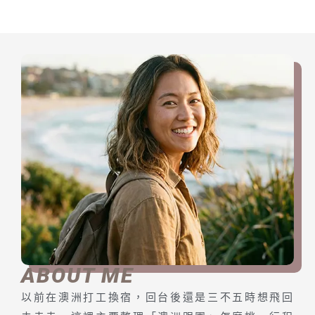
洲哪裡好玩」和
洲哪裡好玩完
「第一次去要先
整攻略
看哪些澳洲景
點」。其實澳洲
大到 ...
ABOUT ME
以前在澳洲打工換宿，回台後還是三不五時想飛回