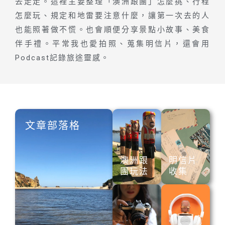
去走走。這裡主要整理「澳洲跟團」怎麼挑、行程
怎麼玩、規定和地雷要注意什麼，讓第一次去的人
也能照著做不慌。也會順便分享景點小故事、美食
伴手禮。平常我也愛拍照、蒐集明信片，還會用
Podcast記錄旅途靈感。
文章部落格
澳洲跟
明信片
團玩法
收集