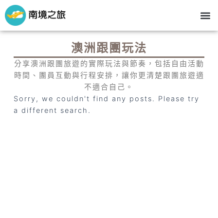
跳
M
關於我
部落格
澳洲跟團攻略
澳洲旅遊實用筆記
至
主
要
澳洲跟團玩法
內
容
分享澳洲跟團旅遊的實際玩法與節奏，包括自由活動
時間、團員互動與行程安排，讓你更清楚跟團旅遊適
不適合自己。
Sorry, we couldn't find any posts. Please try
a different search.